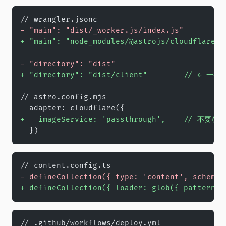
// wrangler.jsonc
-
 "main": "dist/_worker.js/index.js"
+
 "main": "node_modules/@astrojs/cloudflare/d
-
 "directory": "dist"
+
 "directory": "dist/client"        // ←
// astro.config.mjs
  adapter: cloudflare({
+
   imageService: 'passthrough',    // 不
  })
// content.config.ts
-
 defineCollection({ type: 'content', schema:
+
 defineCollection({ loader: glob({ pattern: 
// .github/workflows/deploy.yml