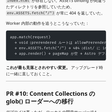
が存在しない。ASSETS binding が間違っ
index.html
たディレクトリを参照していたため、
が常に 404 を返していた。
env.ASSETS.fetch("/")
Worker 内部の動作を追うとこうなっていた：
app.match(request)
  → void（prerendered ルートは allowPrerendere
  → env.ASSETS.fetch("/") → 404（dist/ に in
  → app.render() → pageMap が空 → Astro デフォ
これが最も見落とされやすい変更。
アップグレード時
に一緒に直しておくこと。
PR #10: Content Collections の
glob() ローダーへの移行
デプロイは直ったが、ローカルの開発サーバーでも