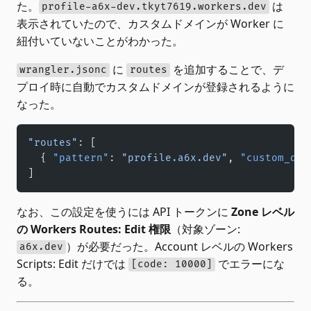
た。
は
profile-a6x-dev.tkyt7619.workers.dev
表示されていたので、カスタムドメインが Worker に
紐付いていないことがわかった。
に
を追加することで、デ
wrangler.jsonc
routes
プロイ時に自動でカスタムドメインが登録されるように
なった。
"routes"
: [
  { 
"pattern"
: 
"profile.a6x.dev"
, 
"custom_dom
]
なお、この設定を使うには API トークンに
Zone レベル
の Workers Routes: Edit 権限
（対象ゾーン:
）が必要だった。Account レベルの Workers
a6x.dev
Scripts: Edit だけでは
でエラーにな
[code: 10000]
る。