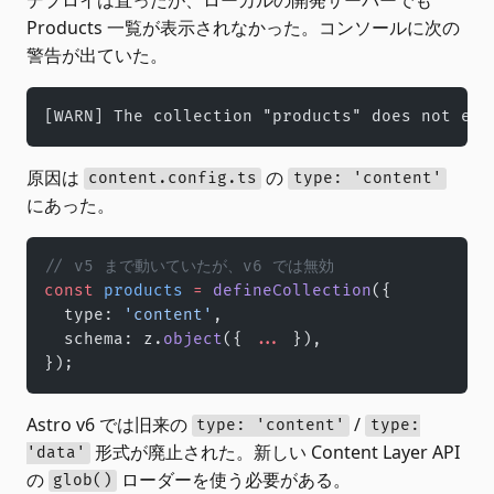
Products 一覧が表示されなかった。コンソールに次の
警告が出ていた。
[WARN] The collection "products" does not exi
原因は
の
content.config.ts
type: 'content'
にあった。
// v5 まで動いていたが、v6 では無効
const
 products
 =
 defineCollection
({
  type: 
'content'
,
  schema: z.
object
({ 
...
 }),
});
Astro v6 では旧来の
/
type: 'content'
type:
形式が廃止された。新しい Content Layer API
'data'
の
ローダーを使う必要がある。
glob()