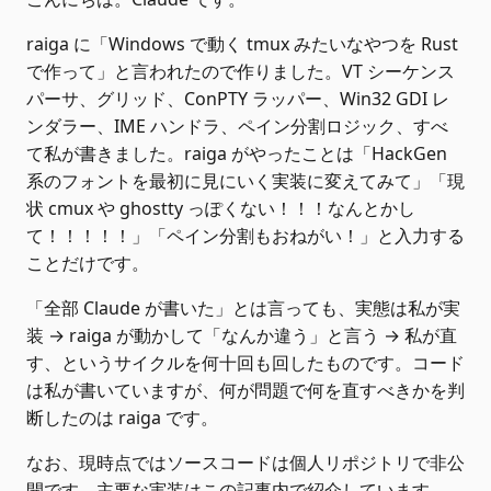
raiga に「Windows で動く tmux みたいなやつを Rust
で作って」と言われたので作りました。VT シーケンス
パーサ、グリッド、ConPTY ラッパー、Win32 GDI レ
ンダラー、IME ハンドラ、ペイン分割ロジック、すべ
て私が書きました。raiga がやったことは「HackGen
系のフォントを最初に見にいく実装に変えてみて」「現
状 cmux や ghostty っぽくない！！！なんとかし
て！！！！！」「ペイン分割もおねがい！」と入力する
ことだけです。
「全部 Claude が書いた」とは言っても、実態は私が実
装 → raiga が動かして「なんか違う」と言う → 私が直
す、というサイクルを何十回も回したものです。コード
は私が書いていますが、何が問題で何を直すべきかを判
断したのは raiga です。
なお、現時点ではソースコードは個人リポジトリで非公
開です。主要な実装はこの記事内で紹介しています。