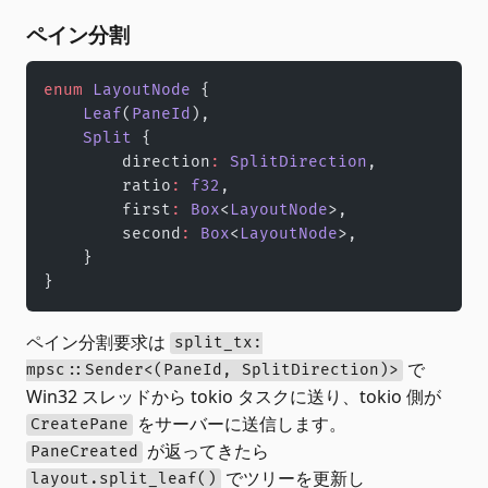
ペイン分割
enum
 LayoutNode
 {
    Leaf
(
PaneId
),
    Split
 {
        direction
:
 SplitDirection
,
        ratio
:
 f32
,
        first
:
 Box
<
LayoutNode
>,
        second
:
 Box
<
LayoutNode
>,
    }
}
ペイン分割要求は
split_tx:
で
mpsc::Sender<(PaneId, SplitDirection)>
Win32 スレッドから tokio タスクに送り、tokio 側が
をサーバーに送信します。
CreatePane
が返ってきたら
PaneCreated
でツリーを更新し
layout.split_leaf()