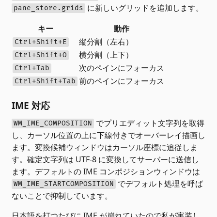
に新しいグリッドを追加します。
pane_store.grids
キー
動作
縦分割（左右）
Ctrl+Shift+E
横分割（上下）
Ctrl+Shift+O
次のペインにフォーカス
Ctrl+Tab
前のペインにフォーカス
Ctrl+Shift+Tab
IME 対応
でプリエディット文字列を取得
WM_IME_COMPOSITION
し、カーソル位置の上に下線付きでオーバーレイ描画し
ます。変換候補ウィンドウはカーソル座標に追従しま
す。確定文字列は UTF-8 に変換してサーバーに送信し
ます。デフォルトの IME コンポジションウィンドウは
でデフォルト処理を呼ば
WM_IME_STARTCOMPOSITION
ないことで抑制しています。
日本語を打つたびに IME が崩れていたので私が実装し