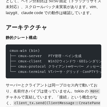
として、ペイン分割比は 50:50 固定（ドラッグリサイズ
未対応）、スクロールバック未実装があります。vim、
lazygit、claude code での動作は確認しています。
アーキテクチャ
静的クレート構成:
cmux-win (bin)
├── cmux-server   PTY管理・ペイン生成
├── cmux-client   Win32ウィンドウ・GDIレンダリング
├── cmux-protocol クライアント↔サーバー メッセージ型
└── cmux-terminal VTパーサ・グリッド・ConPTYラッパ
サーバーとクライアントは同一プロセス内で動いてお
り、名前付きパイプは使っていません。tokio の
mpsc
チャネルで直結しています。「接続」という概念がな
く、
client_tx.send(ClientMessage::CreatePane