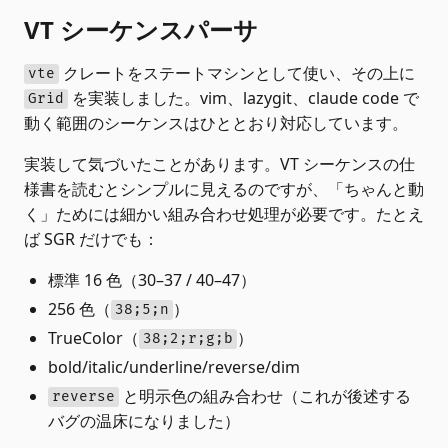
VT シーケンスパーサ
クレートをステートマシンとして使い、その上に
vte
を実装しました。vim、lazygit、claude code で
Grid
動く範囲のシーケンスはひととおり対応しています。
実装して気づいたことがあります。VT シーケンスの仕
様書を読むとシンプルに見えるのですが、「ちゃんと動
く」ためには細かい組み合わせ処理が必要です。たとえ
ば SGR だけでも：
標準 16 色（30–37 / 40–47）
256 色（
）
38;5;n
TrueColor（
）
38;2;r;g;b
bold/italic/underline/reverse/dim
と明示色の組み合わせ（これが後述する
reverse
バグの温床になりました）