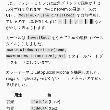
した。フォントによっては全角グリッドで罫線が 1 セ
ル分ずれて崩れます（特に neovim の罫線ベースの
UI）。
/
/
で自前描画し
MoveToEx
LineTo
FillRect
ているので、環境依存せずに
など
─
│
┼
╭
╰
▌
█
が正しく表示されます。
カーソルは
をやめて 2px の縦棒（バース
InvertRect
タイル）にしました。
DwmSetWindowAttribute(hwnd,
でタイトルバーもダ
DWMWINDOWATTRIBUTE(20), &1)
ークモードにしています。
カラーテーマ
は Catppuccin Mocha を採用しました。
raiga が「ghostty っぽくない！！」と言ったので私が
選びました。
用途
色
背景
(base)
#1e1e2e
前景
(text)
#cdd6f4