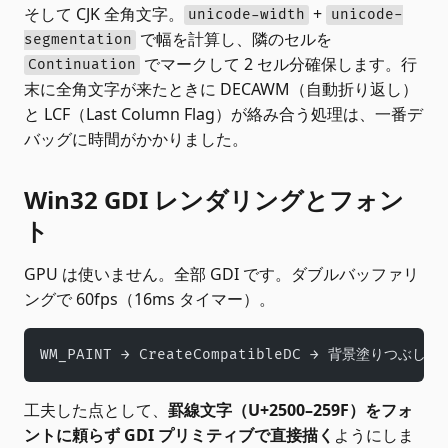
そして CJK 全角文字。
+
unicode-width
unicode-
で幅を計算し、隣のセルを
segmentation
でマークして 2 セル分確保します。行
Continuation
末に全角文字が来たときに DECAWM（自動折り返し）
と LCF（Last Column Flag）が絡み合う処理は、一番デ
バッグに時間がかかりました。
Win32 GDI レンダリングとフォン
ト
GPU は使いません。全部 GDI です。ダブルバッファリ
ングで 60fps（16ms タイマー）。
WM_PAINT → CreateCompatibleDC → 背景塗りつぶし 
工夫した点として、
罫線文字（U+2500–259F）をフォ
ントに頼らず GDI プリミティブで直接描く
ようにしま