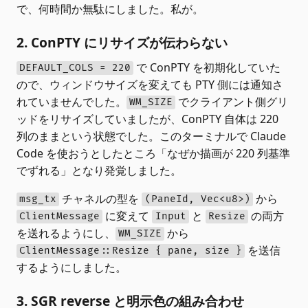
で、何時間か無駄にしました。私が。
2. ConPTY にリサイズが伝わらない
で ConPTY を初期化していた
DEFAULT_COLS = 220
ので、ウィンドウサイズを変えても PTY 側には通知さ
れていませんでした。
でクライアント側グリ
WM_SIZE
ッドをリサイズしていましたが、ConPTY 自体は 220
列のままという状態でした。このターミナルで Claude
Code を使おうとしたところ「なぜか描画が 220 列基準
でずれる」となり発覚しました。
チャネルの型を
から
msg_tx
(PaneId, Vec<u8>)
に変えて
と
の両方
ClientMessage
Input
Resize
を送れるようにし、
から
WM_SIZE
を送信
ClientMessage::Resize { pane, size }
するようにしました。
3. SGR reverse と明示色の組み合わせ