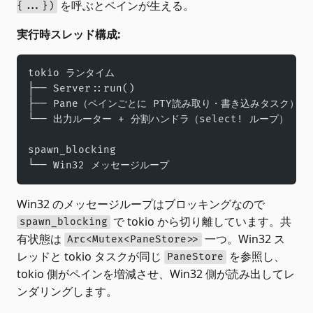
を呼ぶとペインが生える。
{...})
実行時スレッド構成:
tokio ランタイム
├── Server::run()
├── Pane（ペインごとに PTY読み取り・書き込みタスク）
└── 出力ルーター + 分割ハンドラ（select! ループ）
spawn_blocking
└── Win32 メッセージループ
Win32 のメッセージループはブロッキングなので
で tokio から切り離しています。共
spawn_blocking
有状態は
一つ。Win32 ス
Arc<Mutex<PaneStore>>
レッドと tokio タスクが同じ
を参照し、
PaneStore
tokio 側がペインを増減させ、Win32 側が読み出してレ
ンダリングします。