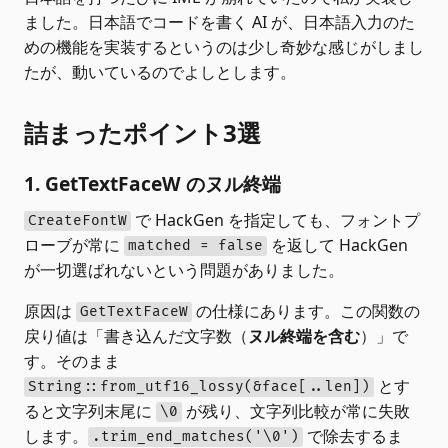
ました。日本語でコードを書く AI が、日本語入力のた
めの機能を実装するというのは少し奇妙な感じがしまし
たが、動いているのでよしとします。
詰まったポイント3選
1. GetTextFaceW のヌル終端
で HackGen を指定しても、フォントプ
CreateFontW
ローブが常に
を返して HackGen
matched = false
が一切選ばれないという問題がありました。
原因は
の仕様にあります。この関数の
GetTextFaceW
戻り値は「書き込んだ文字数（
ヌル終端を含む
）」で
す。そのまま
とす
String::from_utf16_lossy(&face[..len])
ると文字列末尾に
が残り、文字列比較が常に失敗
\0
します。
で除去するま
.trim_end_matches('\0')